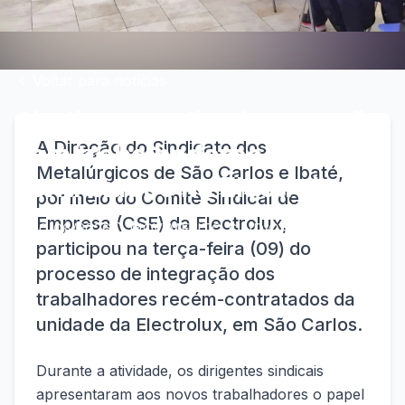
Voltar para notícias
Sindicato realiza integração
A Direção do Sindicato dos
com trabalhadores recém-
Metalúrgicos de São Carlos e Ibaté,
contratados na Electrolux
por meio do Comitê Sindical de
Empresa (CSE) da Electrolux,
10/06/2026
MOVIMENTO SINDICAL
participou na terça-feira (09) do
processo de integração dos
trabalhadores recém-contratados da
unidade da Electrolux, em São Carlos.
Durante a atividade, os dirigentes sindicais
apresentaram aos novos trabalhadores o papel