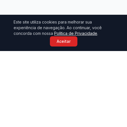
Este site utiliza cookies para melhorar sua
experiência de navegação. Ao continuar, você
concorda com nossa
Política de Privacidade
.
Aceitar
Sobre o Sindicato
O Sindicato dos Metalúrgicos de São Carlos representa e
defende os interesses dos trabalhadores metalúrgicos desde
1962.