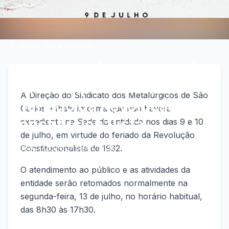
Voltar para notícias
Sindicato informa que NÃO
haverá expediente durante
A Direção do Sindicato dos Metalúrgicos de São
o feriado da Revolução
Carlos e Ibaté informa que não haverá
Constitucionalista
expediente na Sede da entidade nos dias 9 e 10
de julho, em virtude do feriado da Revolução
08/07/2026
SERVIÇOS
Constitucionalista de 1932.
O atendimento ao público e as atividades da
entidade serão retomados normalmente na
segunda-feira, 13 de julho,
no horário habitual,
das 8h30 às 17h30.